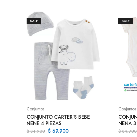
SALE
SALE
Conjuntos
Conjuntos
CONJUNTO CARTER’S BEBE
CONJUN
NENE 4 PIEZAS
NENA 3
$
69.900
$
84.900
$
84.900