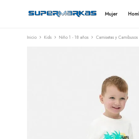
Mujer
Hom
SuperMarkas
Ropa
Importada
con
Envío
gratis*
Inicio
Kids
Niño 1 - 18 años
Camisetas y Camibusos