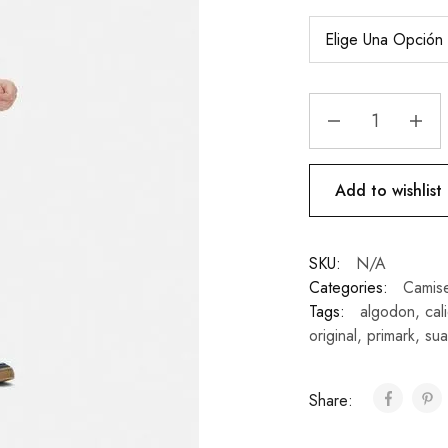
Add to wishlist
SKU:
N/A
Categories:
Camise
Tags:
algodon
,
cal
original
,
primark
,
su
Share: