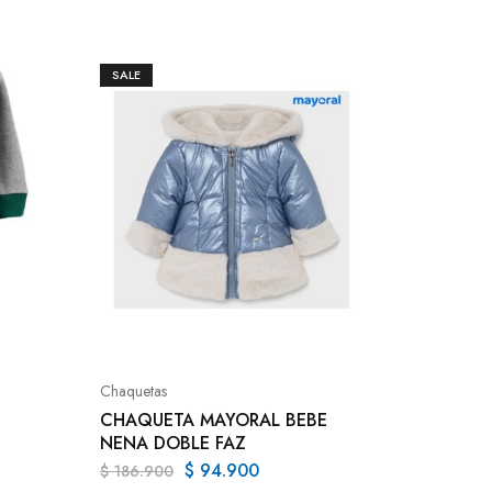
SALE
SALE
Conjunto
CONJUN
NENE 3
Chaquetas
CHAQUETA MAYORAL BEBE
$
84.90
NENA DOBLE FAZ
$
94.900
$
186.900