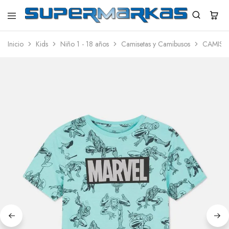
SuperMarkas
Ropa
Importada
Inicio
Kids
Niño 1 - 18 años
Camisetas y Camibusos
CAMISE
con
Envío
gratis*