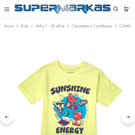
SuperMarkas
Ropa
Importada
Inicio
Kids
Niño 1 - 18 años
Camisetas y Camibusos
CAMISE
con
Envío
gratis*