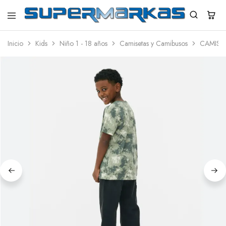
SuperMarkas
Ropa
Importada
Inicio
Kids
Niño 1 - 18 años
Camisetas y Camibusos
CAMISE
con
Envío
gratis*