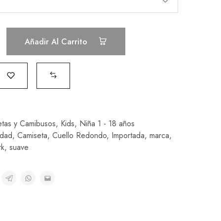
Añadir Al Carrito
tas y Camibusos
,
Kids
,
Niña 1 - 18 años
idad
,
Camiseta
,
Cuello Redondo
,
Importada
,
marca
,
rk
,
suave