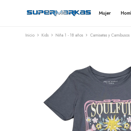
Mujer
Hom
SuperMarkas
Ropa
Importada
con
Envío
gratis*
Inicio
Kids
Niña 1 - 18 años
Camisetas y Camibusos