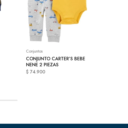
Conjunto
CONJUN
NENA 3
Conjuntos
CONJUNTO CARTER’S BEBE
$
84.90
NENE 2 PIEZAS
$
74.900