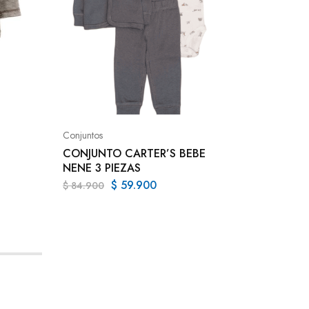
Kids
VESTID
Conjuntos
$
137.99
CONJUNTO CARTER’S BEBE
NENE 3 PIEZAS
$
59.900
$
84.900