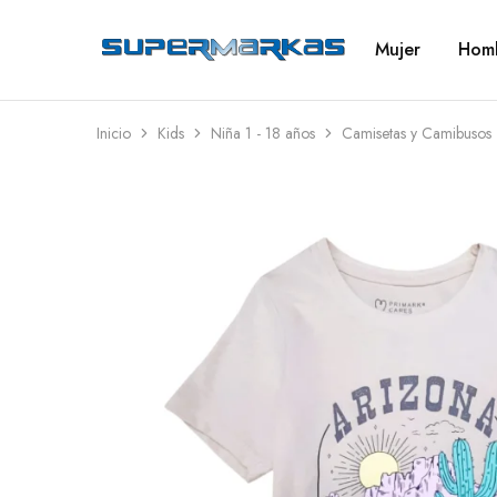
Mujer
Hom
SuperMarkas
Ropa
Importada
con
Envío
gratis*
Inicio
Kids
Niña 1 - 18 años
Camisetas y Camibusos