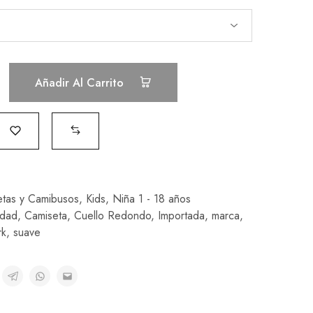
Añadir Al Carrito
tas y Camibusos
,
Kids
,
Niña 1 - 18 años
idad
,
Camiseta
,
Cuello Redondo
,
Importada
,
marca
,
rk
,
suave