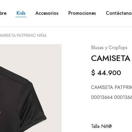
bre
Kids
Accesorios
Promociones
Contáctano
AMISETA PATPRIMO NIÑA
Blusas y CropTops
CAMISETA
$
44.900
CAMISETA PATPRI
00013664 000136
Talla Niñ@