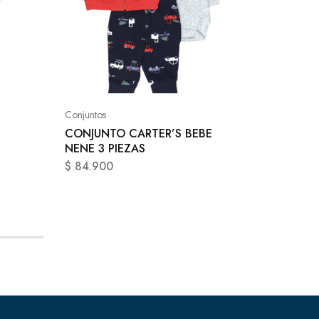
Conjunto
CONJUN
NENE 3
Conjuntos
$
84.9
CONJUNTO CARTER’S BEBE
NENE 3 PIEZAS
$
84.900