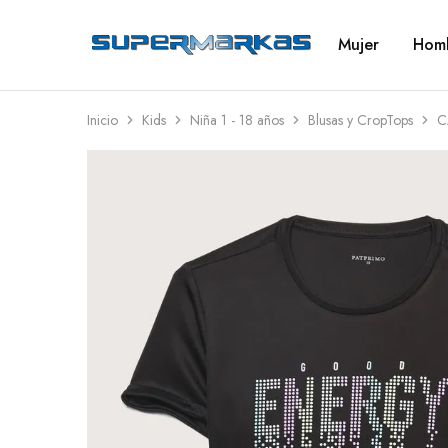
Mujer
Hom
SuperMarkas
Ropa
Importada
con
Envío
gratis*
Inicio
Kids
Niña 1 - 18 años
Blusas y CropTops
C