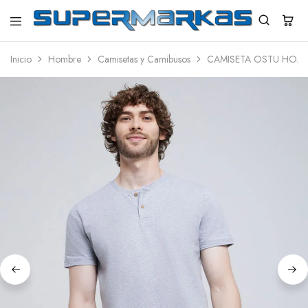
SuperMarkas
Ropa
Importada
Inicio
Hombre
Camisetas y Camibusos
CAMISETA OSTU HOMB
con
Envío
gratis*