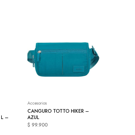
Accesori
MULTIU
NEGRO
Accesorios
$
44.9
CANGURO TOTTO HIKER –
 L –
AZUL
$
99.900