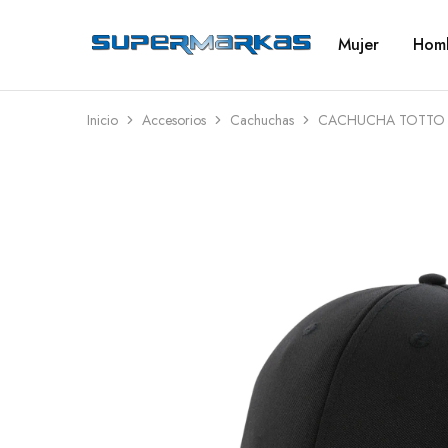
Mujer
Hom
SuperMarkas
Ropa
Importada
con
Envío
gratis*
Inicio
Accesorios
Cachuchas
CACHUCHA TOTTO 