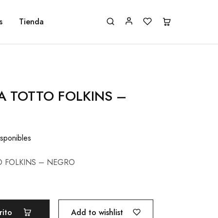
s
Tienda
 TOTTO FOLKINS –
isponibles
 FOLKINS – NEGRO
Add to wishlist
rito