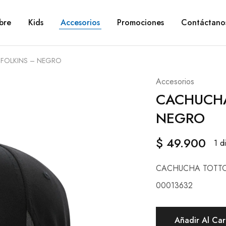
bre
Kids
Accesorios
Promociones
Contáctano
FOLKINS – NEGRO
Accesorios
CACHUCHA
NEGRO
$
49.900
1 d
CACHUCHA TOTTO
00013632
Añadir Al Car