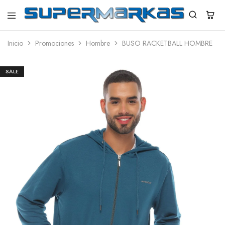
SuperMarkas
Ropa
Importada
Inicio
Promociones
Hombre
BUSO RACKETBALL HOMBRE
con
Envío
gratis*
SALE