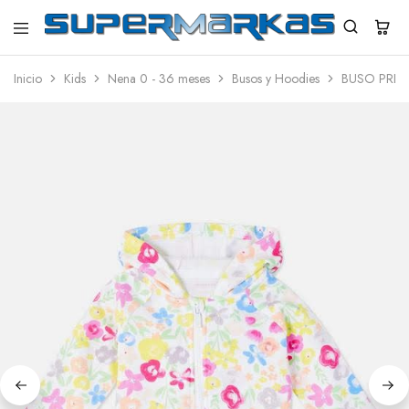
SuperMarkas
Ropa
Importada
Inicio
Kids
Nena 0 - 36 meses
Busos y Hoodies
BUSO PRIM
con
Envío
gratis*