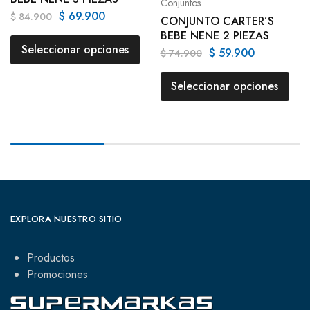
Conjuntos
$
69.900
$
84.900
CONJUNTO CARTER’S
BEBE NENE 2 PIEZAS
Seleccionar opciones
$
59.900
$
74.900
Seleccionar opciones
EXPLORA NUESTRO SITIO
Productos
Promociones