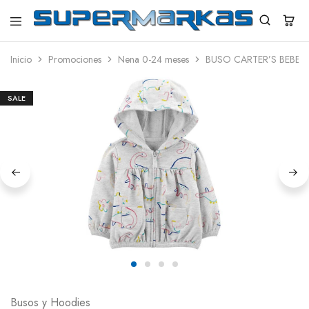
SuperMarkas
Ropa
Importada
Inicio
Promociones
Nena 0-24 meses
BUSO CARTER’S BEBE 
con
Envío
gratis*
SALE
Busos y Hoodies