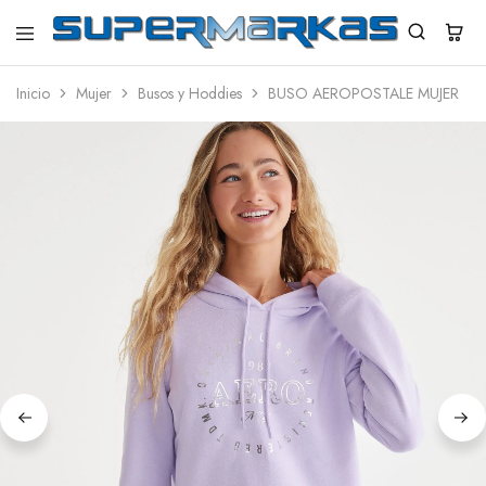
SuperMarkas
Ropa
Importada
Inicio
Mujer
Busos y Hoddies
BUSO AEROPOSTALE MUJER
con
Envío
gratis*