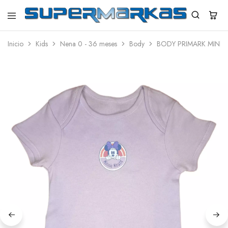
SuperMarkas
Ropa
Importada
Inicio
Kids
Nena 0 - 36 meses
Body
BODY PRIMARK MINNI
con
Envío
gratis*