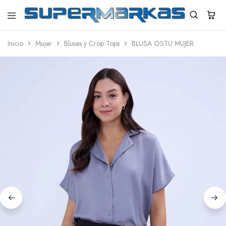
SuperMarkas
Ropa
Importada
Inicio
Mujer
Blusas y Crop Tops
BLUSA OSTU MUJER
con
Envío
gratis*