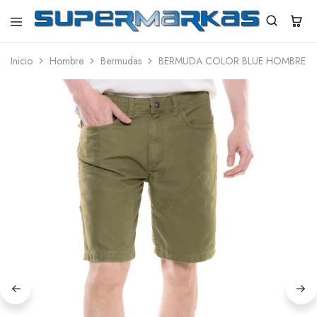
SuperMarkas
Ropa
Importada
Inicio
Hombre
Bermudas
BERMUDA COLOR BLUE HOMBRE – DR
con
Envío
gratis*