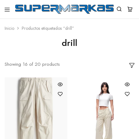
SuperMarkas
Ropa
Importada
con
Inicio
Productos etiquetados “drill”
Envío
gratis*
drill
Showing
16
of
20
products