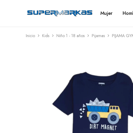
Mujer
Hom
SuperMarkas
Ropa
Importada
con
Envío
gratis*
Inicio
Kids
Niño 1 - 18 años
Pijamas
PIJAMA GY