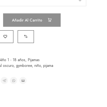
Añadir Al Carrito
iño 1 - 18 años
,
Pijamas
ul oscuro
,
gymboree
,
niño
,
pijama