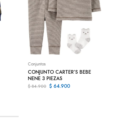
Conjunto
CONJUN
ADULTO
Conjuntos
$
186.9
CONJUNTO CARTER’S BEBE
NENE 3 PIEZAS
$
64.900
$
84.900