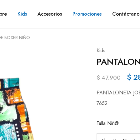
bre
Kids
Accesorios
Promociones
Contáctano
OE BOXER NIÑO
Kids
PANTALON
$
2
$
47.900
PANTALONETA JO
7652
Talla Niñ@