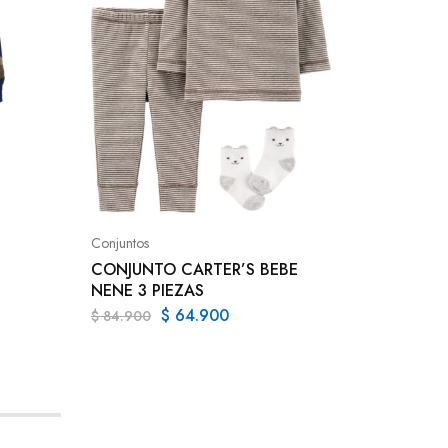
Conjunto
CONJUN
ADULTO
Conjuntos
$
186.9
CONJUNTO CARTER’S BEBE
NENE 3 PIEZAS
$
64.900
$
84.900