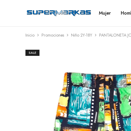
Mujer
Hom
SuperMarkas
Ropa
Importada
con
Envío
gratis*
Inicio
Promociones
Niño 2Y-18Y
PANTALONETA J
SALE