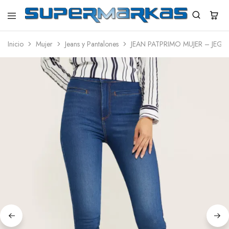
SuperMarkas
Ropa
Importada
Inicio
Mujer
Jeans y Pantalones
JEAN PATPRIMO MUJER – JEG
con
Envío
gratis*