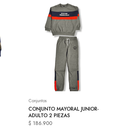
SALE
Conjunto
CONJUN
NENE 2
Conjuntos
CONJUNTO MAYORAL JUNIOR-
$
74.90
ADULTO 2 PIEZAS
$
186.900