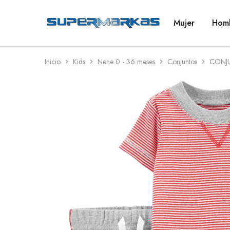
Mujer
Hom
SuperMarkas
Ropa
Importada
con
Envío
gratis*
Inicio
Kids
Nene 0 - 36 meses
Conjuntos
CONJU