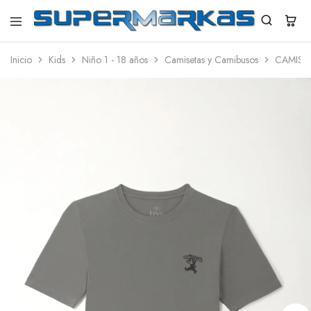
SuperMarkas
Ropa
Importada
Inicio
Kids
Niño 1 - 18 años
Camisetas y Camibusos
CAMISE
con
Envío
gratis*