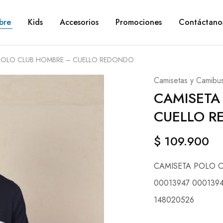
bre
Kids
Accesorios
Promociones
Contáctano
POLO CLUB HOMBRE – CUELLO REDONDO
Camisetas y Camibu
CAMISETA
CUELLO 
$
109.900
CAMISETA POLO 
00013947 000139
148020526