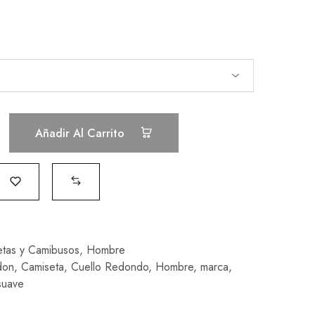
Añadir Al Carrito
tas y Camibusos
,
Hombre
don
,
Camiseta
,
Cuello Redondo
,
Hombre
,
marca
,
suave