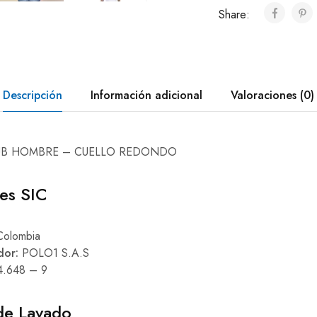
Share:
Descripción
Información adicional
Valoraciones (0)
UB HOMBRE – CUELLO REDONDO
nes SIC
olombia
dor:
POLO1 S.A.S
4.648 – 9
 de Lavado