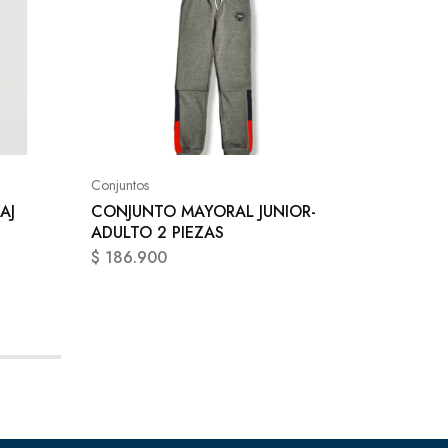
Hombre
JOGGE
HOMBRE
Conjuntos
AJ
CONJUNTO MAYORAL JUNIOR-
$
129.9
ADULTO 2 PIEZAS
$
186.900