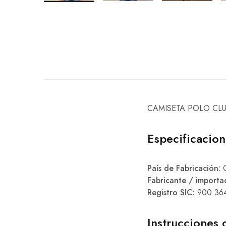
CAMISETA POLO CL
Especificacio
País de Fabricación:
C
Fabricante / importa
Registro SIC:
900.36
Instrucciones