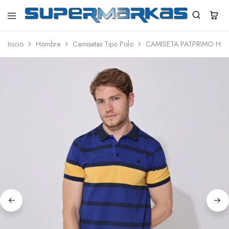
SuperMarkas
Ropa
Importada
Inicio
Hombre
Camisetas Tipo Polo
CAMISETA PATPRIMO HO
con
Envío
gratis*