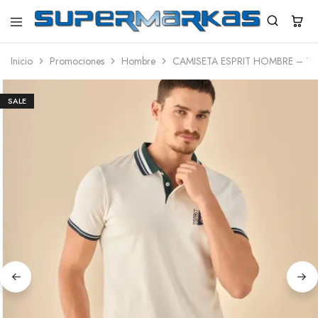
SuperMarkas
Ropa
Importada
Inicio
Promociones
Hombre
CAMISETA ESPRIT HOMBRE – T
con
Envío
gratis*
SALE