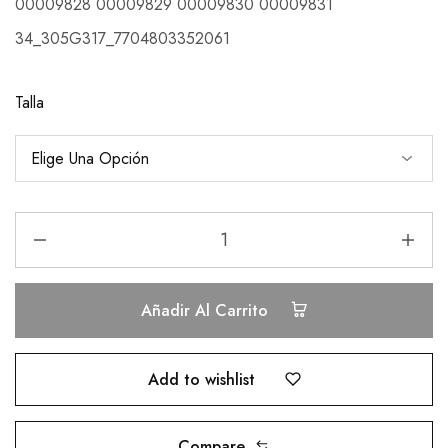
00009828 00009829 00009830 00009831
34_305G317_7704803352061
Talla
Añadir Al Carrito
Add to wishlist
Compare