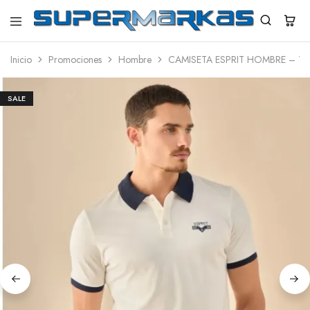
SuperMarkas
Ropa
Importada
Inicio
Promociones
Hombre
CAMISETA ESPRIT HOMBRE – T
con
Envío
gratis*
SALE