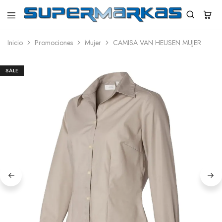
SuperMarkas
Ropa
Importada
Inicio
Promociones
Mujer
CAMISA VAN HEUSEN MUJER
con
Envío
gratis*
SALE