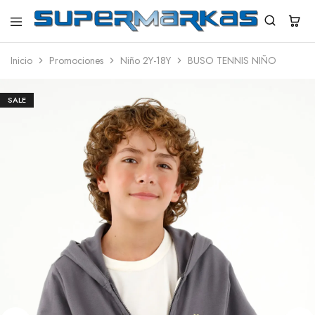
SuperMarkas
Ropa
Importada
Inicio
Promociones
Niño 2Y-18Y
BUSO TENNIS NIÑO
con
Envío
gratis*
SALE