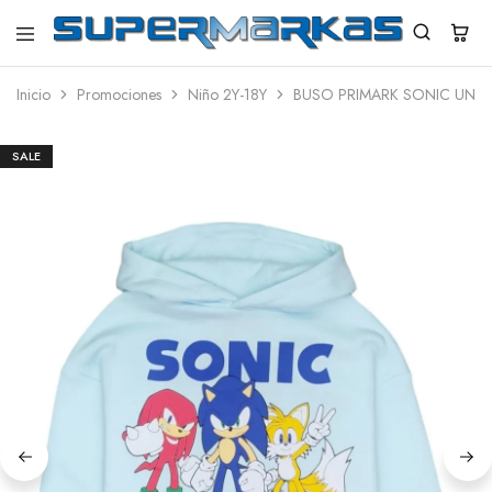
SuperMarkas
Ropa
Importada
Inicio
Promociones
Niño 2Y-18Y
BUSO PRIMARK SONIC UNIS
con
Envío
gratis*
SALE