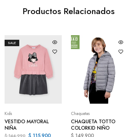
Productos Relacionados
SALE
Kids
Chaquetas
VESTIDO MAYORAL
CHAQUETA TOTTO
NIÑA
COLORKID NIÑO
$
115.900
$
149.900
$
144.990