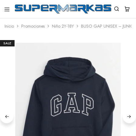
SuperMarkas
Ropa
Importada
Inicio
Promociones
Niño 2Y-18Y
BUSO GAP UNISEX – JUNIO
con
Envío
gratis*
SALE