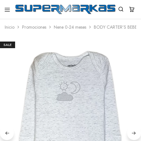
SuperMarkas
Ropa
Importada
Inicio
Promociones
Nene 0-24 meses
BODY CARTER’S BEBE 
con
Envío
gratis*
SALE