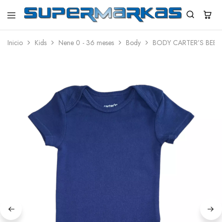
SuperMarkas
Ropa
Importada
Inicio
Kids
Nene 0 - 36 meses
Body
BODY CARTER’S BEBE
con
Envío
gratis*