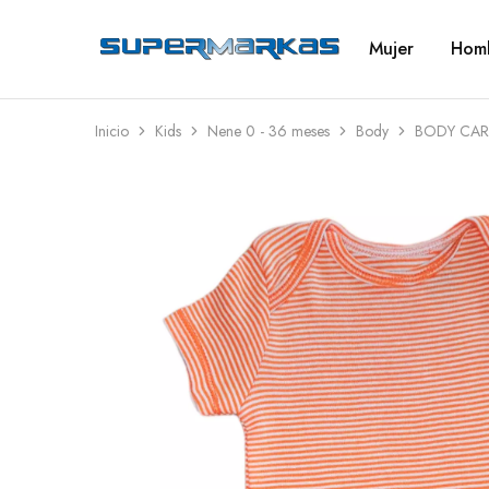
Mujer
Hom
SuperMarkas
Ropa
Importada
con
Envío
gratis*
Inicio
Kids
Nene 0 - 36 meses
Body
BODY CAR