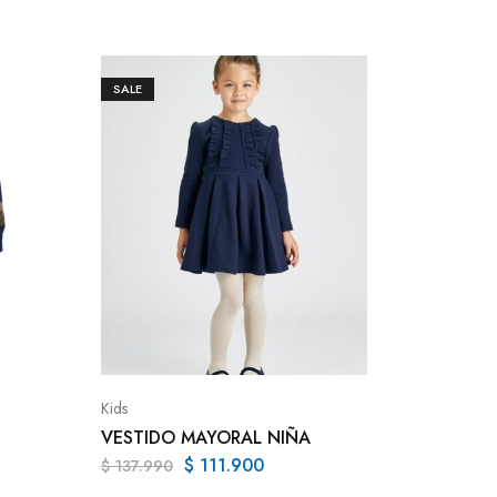
SALE
SALE
Kids
VESTID
Kids
$
144.9
VESTIDO MAYORAL NIÑA
$
111.900
$
137.990