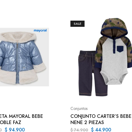
SALE
Conjuntos
TA MAYORAL BEBE
CONJUNTO CARTER’S BEBE
OBLE FAZ
NENE 2 PIEZAS
$
94.900
$
44.900
0
$
74.900