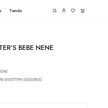
s
Tienda
TER’S BEBE NENE
NENE
98 00007799 00007800