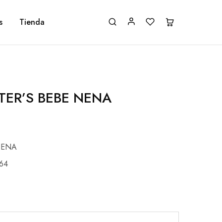
s
Tienda
TER’S BEBE NENA
NENA
64