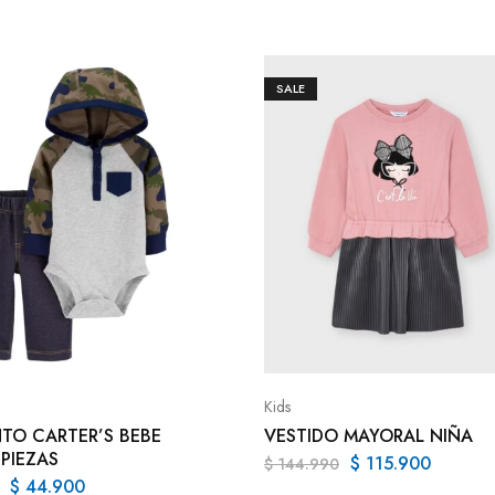
SALE
Kids
TO CARTER’S BEBE
VESTIDO MAYORAL NIÑA
 PIEZAS
$
115.900
$
144.990
$
44.900