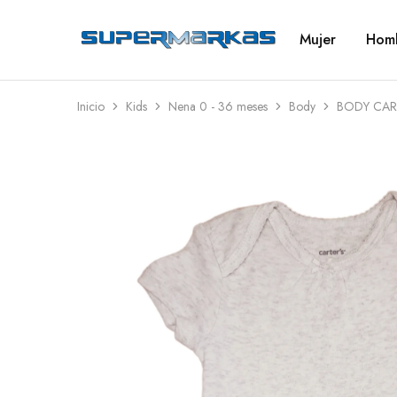
Mujer
Hom
SuperMarkas
Ropa
Importada
con
Envío
gratis*
Inicio
Kids
Nena 0 - 36 meses
Body
BODY CAR