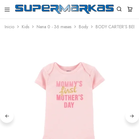
SuperMarkas
Ropa
Importada
Inicio
Kids
Nena 0 - 36 meses
Body
BODY CARTER’S BEBE
con
Envío
gratis*