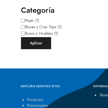
Categoría
Mujer
(
1
)
Blusas y Crop Tops
(
1
)
Busos y Hoddies
(
1
)
Aplicar
EXPLORA NUESTRO SITIO
INFORMA
Térmi
Productos
Promociones