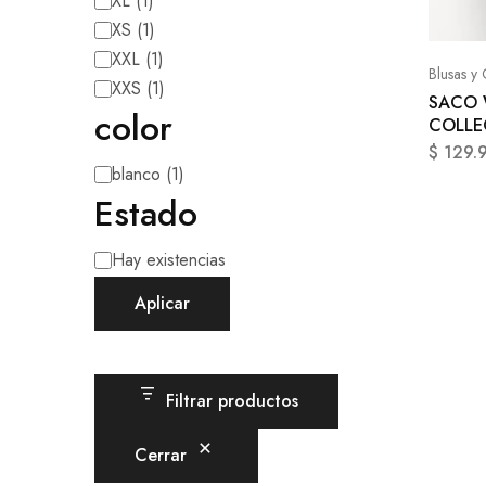
XL
(
1
)
XS
(
1
)
XXL
(
1
)
Blusas y
XXS
(
1
)
SACO
color
COLLE
$
129.
blanco
(
1
)
Estado
Hay existencias
Aplicar
Filtrar productos
Cerrar