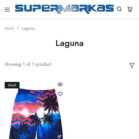
SuperMarkas
Ropa
Importada
con
Inicio
Laguna
Envío
gratis*
Laguna
Showing
1
of
1
product
SALE