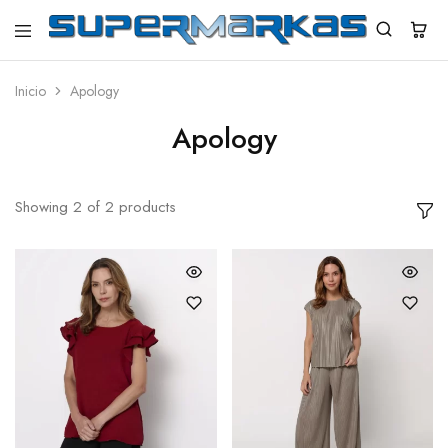
SuperMarkas
Ropa
Importada
con
Inicio
Apology
Envío
gratis*
Apology
Showing
2
of
2
products