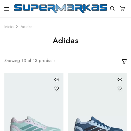
SuperMarkas
Ropa
Importada
con
Inicio
Adidas
Envío
gratis*
Adidas
Showing
13
of
13
products