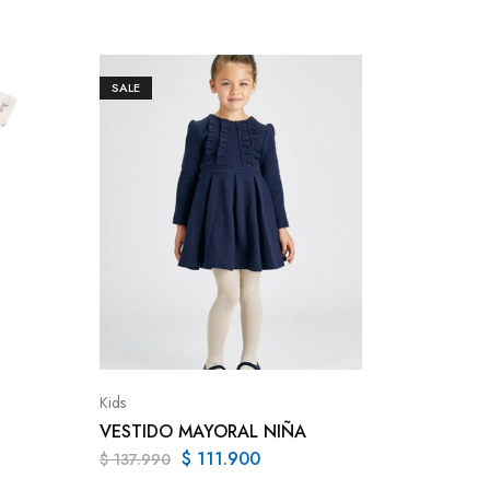
SALE
SALE
Conjunto
CONJUN
NENE 3
Kids
VESTIDO MAYORAL NIÑA
$
84.90
$
111.900
$
137.990