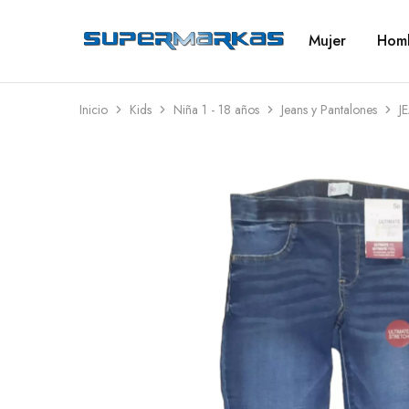
Mujer
Hom
SuperMarkas
Ropa
Importada
con
Envío
gratis*
Inicio
Kids
Niña 1 - 18 años
Jeans y Pantalones
J