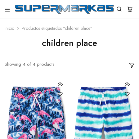
SuperMarkas
Ropa
Importada
con
Inicio
Productos etiquetados “children place”
Envío
gratis*
children place
Showing
4
of
4
products