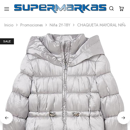
SuperMarkas
Ropa
Importada
Inicio
Promociones
Niña 2Y-18Y
CHAQUETA MAYORAL NIÑA
con
Envío
gratis*
SALE