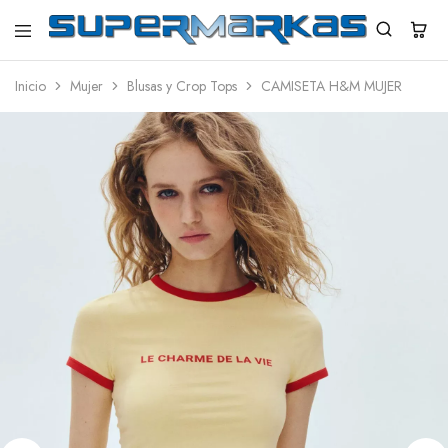
SuperMarkas
Ropa
Importada
Inicio
Mujer
Blusas y Crop Tops
CAMISETA H&M MUJER
con
Envío
gratis*