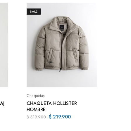
SALE
Busos y 
BUSO 
Chaquetas
$
131.9
AJ
CHAQUETA HOLLISTER
HOMBRE
$
219.900
$
319.900