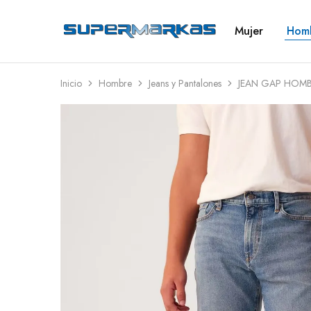
Mujer
Hom
SuperMarkas
Ropa
Importada
con
Envío
gratis*
Inicio
Hombre
Jeans y Pantalones
JEAN GAP HOMB