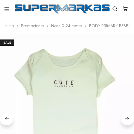
SuperMarkas
Ropa
Importada
Inicio
Promociones
Nena 0-24 meses
BODY PRIMARK BEBE N
con
Envío
gratis*
SALE