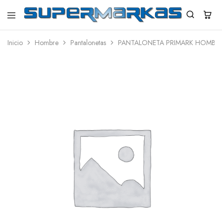
SuperMarkas
Ropa
Importada
Inicio
Hombre
Pantalonetas
PANTALONETA PRIMARK HOMBR
con
Envío
gratis*