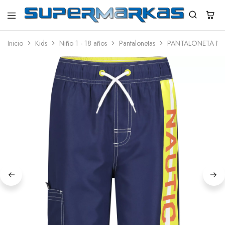
SuperMarkas
Ropa
Importada
Inicio
Kids
Niño 1 - 18 años
Pantalonetas
PANTALONETA NA
con
Envío
gratis*