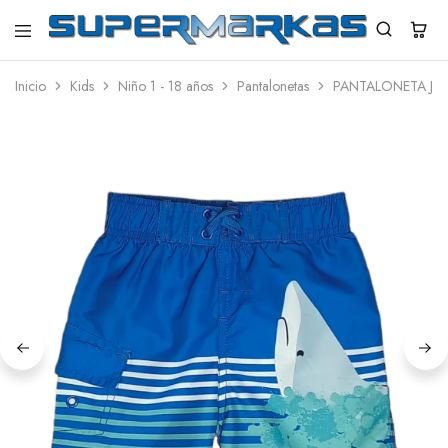
SuperMarkas
Ropa
Importada
Inicio
Kids
Niño 1 - 18 años
Pantalonetas
PANTALONETA JO
con
Envío
gratis*