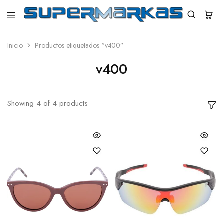
SuperMarkas
Ropa
Importada
con
Inicio
Productos etiquetados “v400”
Envío
gratis*
v400
Showing
4
of
4
products