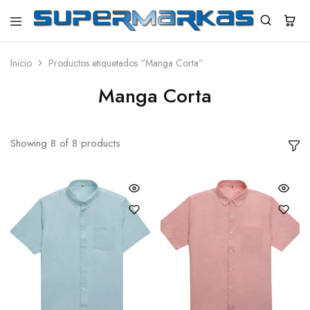
SuperMarkas
Ropa
Importada
con
Inicio
Productos etiquetados “Manga Corta”
Envío
gratis*
Manga Corta
Showing
8
of
8
products